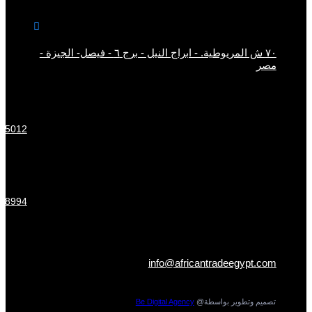

٧٠ ش المريوطية. - ابراج النيل - برج ٦ - فيصل- الجيزة -
مصر
15012
58994
info@africantradeegypt.com
تصميم وتطوير بواسطة@
Be Digital Agency