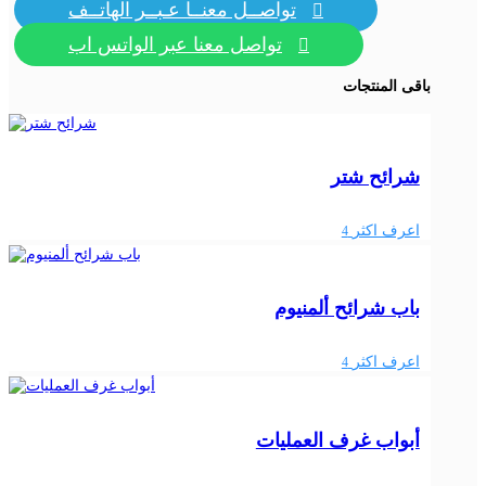
تواصــل معنــا عـبــر الهاتــف

تواصل معنا عبر الواتس اب

باقى المنتجات
شرائح شتر
اعرف اكثر
4
باب شرائح ألمنيوم
اعرف اكثر
4
أبواب غرف العمليات