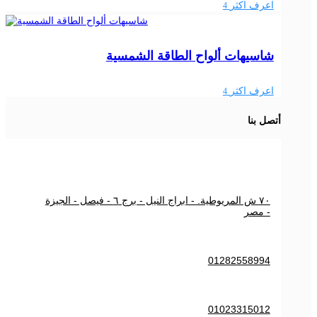
اعرف اكثر
4
شاسيهات ألواح الطاقة الشمسية
اعرف اكثر
4
أتصل بنا
٧٠ ش المريوطية. - ابراج النيل - برج ٦ - فيصل - الجيزة
- مصر
01282558994
01023315012