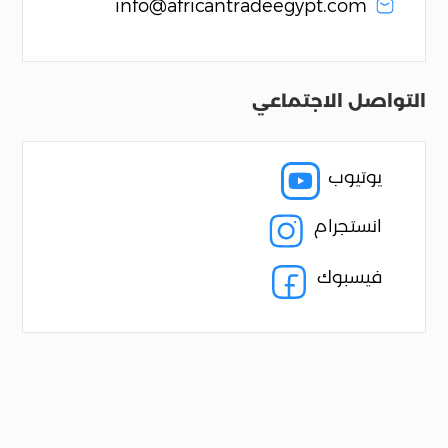
info@africantradeegypt.com
التواصل الاجتماعي
يوتيوب

انستجرام
فيسبوك