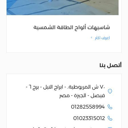
شاسيهات ألواح الطاقة الشمسية
اعرف اكثر
4
أتصل بنا
٧٠ ش المريوطية. - ابراج النيل - برج ٦ -
فيصل - الجيزة - مصر
01282558994
01023315012