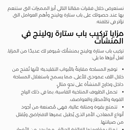
نستعرض خلال فقرات مقالنا التالي أبرز المميزات التي ستنعم
بها عند حصولك على باب ستارة رولينج وأهم العوامل التي
تؤثر في تكلفته.
مزايا تركيب باب ستارة رولينج في
المنشآت
تركيب باب ستارة رولينج بمنشأتك سُيوفر لك عديدًا من المزايا،
لعل أبرزها ما يلي:
توفير المساحة مقارنةً بالأبواب التقليدية؛ لأنها تُفتح من
خلال اللف عمودي للأعلى، مما يسمح باستغلال المساحة
داخل وخارج المنشأة على نحوٍ مثالٍ.
تحمل الظروف المناخية القاسية، بما في ذلك الرياح
القوية والأمطار والعواصف.
تتمتع بقوة ومتانة عالية، فهي مُصنعة من أجود
أنواع المعادن، الأمر الذي يُطيل عمرها الافتراضي ويُقلل
من صيانتها.
تمتاز بمقاومتها الفائقة للحرائق، مما يحد من الأضرار