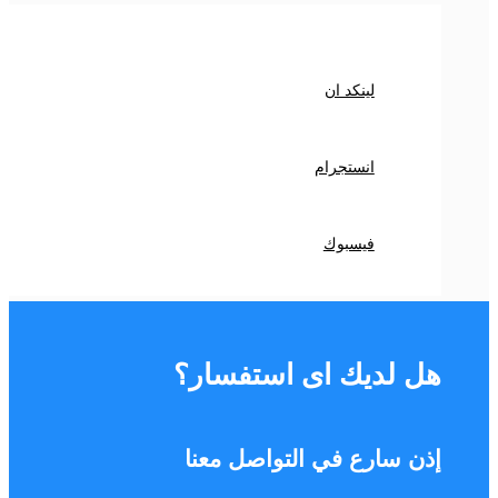
لينكد ان
انستجرام
فيسبوك
هل لديك اى استفسار؟
إذن سارع في التواصل معنا