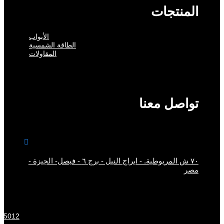
المنتجات
الأبواب
الطاقة الشمسية
المقاولات
تواصل معنا

٧٠ ش المريوطية. - ابراج النيل - برج ٦ - فيصل- الجيزة -
مصر
15012