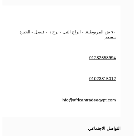
٧٠ ش المريوطية. - ابراج النيل - برج ٦ - فيصل - الجيزة
- مصر
01282558994
01023315012
info@africantradeegypt.com
التواصل الاجتماعي