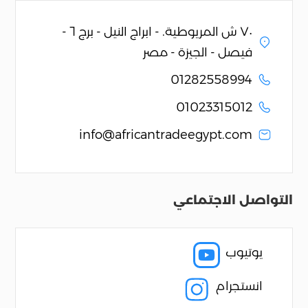
٧٠ ش المريوطية. - ابراج النيل - برج ٦ -
فيصل - الجيزة - مصر
01282558994
01023315012
info@africantradeegypt.com
التواصل الاجتماعي
يوتيوب

انستجرام