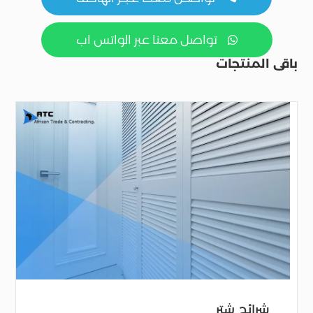
تواصل معنا عبر الواتس اب

باقى المنتجات
شرائح شتر