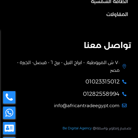
الطاقة الشمسية
المقاولات
تواصل معنا
٧٠ ش المريوطية. - ابراج النيل - برج ٦ - فيصل- الجيزة -

مصر
01023315012

01282558994

info@africantradeegypt.com

ميم وتطوير بواسطة@
Be Digital Agency