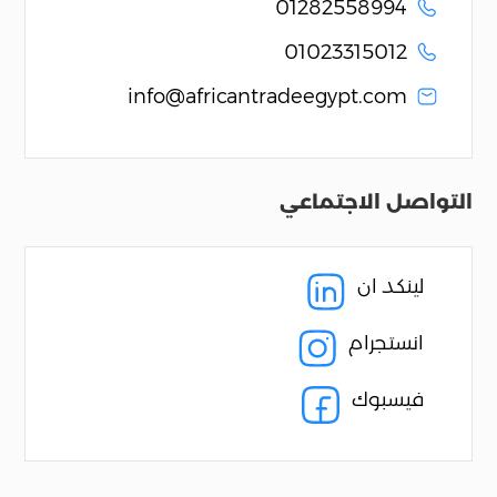
01282558994
01023315012
info@africantradeegypt.com
التواصل الاجتماعي
لينكد ان
انستجرام
فيسبوك