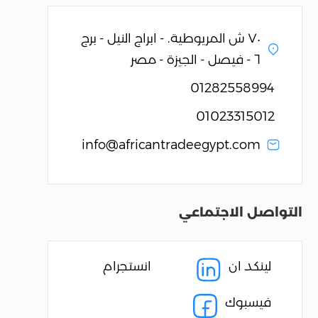
٧٠ ش المريوطية. - ابراج النيل - برج
٦ - فيصل - الجيزة - مصر
01282558994
01023315012
info@africantradeegypt.com
التواصل الاجتماعي
لينكد ان
انستجرام
فيسبوك