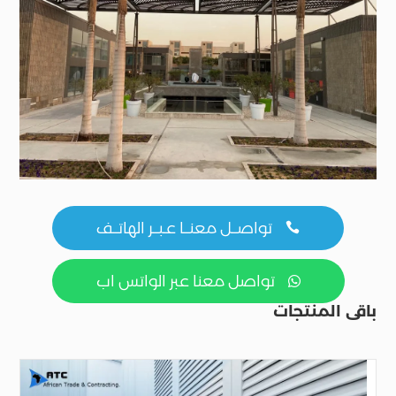
تواصــل معنــا عـبــر الهاتــف

تواصل معنا عبر الواتس اب

باقى المنتجات