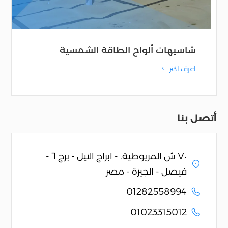
شاسيهات ألواح الطاقة الشمسية
اعرف اكثر
4
أتصل بنا
٧٠ ش المريوطية. - ابراج النيل - برج ٦ -
فيصل - الجيزة - مصر
01282558994
01023315012