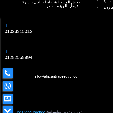
شمسية
٧٠ ش المريوطية. - ابراج النيل - برج ٦
- فيصل- الجيزة - مصر
قاولات

01023315012

01282558994

info@africantradeegypt.com
تصميم وتطوير بواسطة@
Be Digital Agency