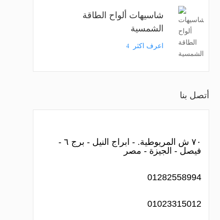
شاسيهات ألواح الطاقة
الشمسية
اعرف اكثر
4
أتصل بنا
٧٠ ش المريوطية. - ابراج النيل - برج ٦ -
فيصل - الجيزة - مصر
01282558994
01023315012