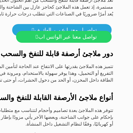
تُعد ملاجئ أرصفة قابلة للنفخ والسحب من أهم الحلول الح
مستمرة، إذ تعمل هذه الملاجئ كحاجز عازل بين الشاحنة والمخ
يُعد أمرًا ضروريًا في الصناعات التي تتطلب درجات حرارة ثابتة 
تواصــل معنــا عـبــر الهاتــف

تواصل معنا عبر الواتس اب

دور ملاجئ أرصفة قابلة للنفخ والسحب 
تتميز هذه الملاجئ بقدرتها على الانتفاخ عند الحاجة لتأمين ا
التفريغ أو التحميل، وهذا يوفر سهولة بالاستخدام، ومرونة ف
الطاقة داخل المخزن، أو الحد من دخول الحشرات، أو حتى تق
أنواع ملاجئ الأرصفة القابلة للنفخ وال
تتوفر هذه الملاجئ بعدة تصاميم وأحجام لتتناسب مع متطلبات 
بإحكام على جوانب الشاحنة، وبعضها الآخر يأتي مزودًا بإطار
أو كهربائيًا، وفقًا لنظام التشغيل داخل المنشأة.