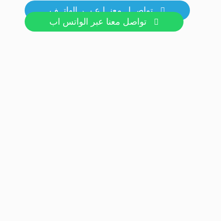
تواصــل معنــا عـبــر الهاتــف

تواصل معنا عبر الواتس اب
