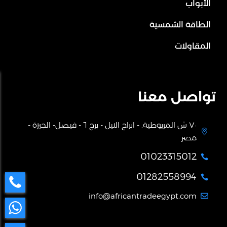
الأبواب
الطاقة الشمسية
المقاولات
تواصل معنا
٧٠ ش المريوطية. - ابراج النيل - برج ٦ - فيصل- الجيزة -

مصر
01023315012

01282558994

info@africantradeegypt.com
