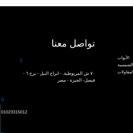
تواصل معنا
الأبواب

الشمسية
لمقاولات
٧٠ ش المريوطية. - ابراج النيل - برج ٦ -
فيصل- الجيزة - مصر

01023315012