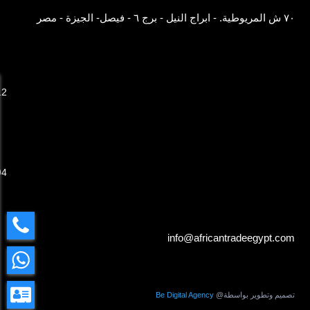
٧٠ ش المريوطية. - ابراج النيل - برج ٦ - فيصل- الجيزة - مصر
12
94
info@africantradeegypt.com
ميم وتطوير بواسطة@
Be Digital Agency