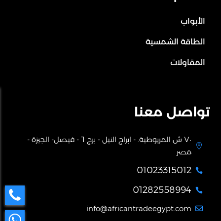
الأبواب
الطاقة الشمسية
المقاولات
تواصل معنا
٧٠ ش المريوطية. - ابراج النيل - برج ٦ - فيصل- الجيزة -

مصر
01023315012

01282558994

info@africantradeegypt.com
