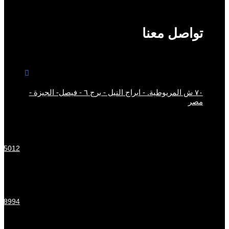
تواصل معنا

٧٠ ش المريوطية. - ابراج النيل - برج ٦ - فيصل- الجيزة -
مصر
15012
58994