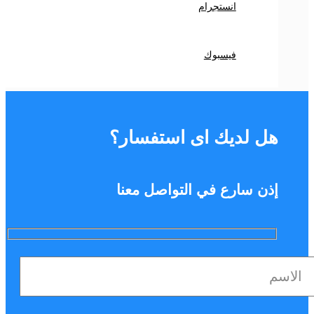
انستجرام
فيسبوك
هل لديك اى استفسار؟
إذن سارع في التواصل معنا